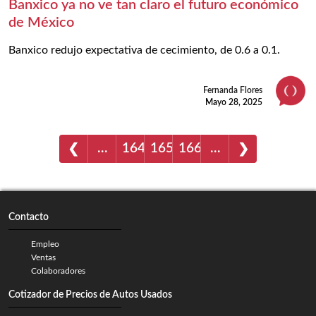
Banxico ya no ve tan claro el futuro económico
de México
Banxico redujo expectativa de cecimiento, de 0.6 a 0.1.
Fernanda Flores
Mayo 28, 2025
…
164
165
166
…
❮
❯
Contacto
Empleo
Ventas
Colaboradores
Cotizador de Precios de Autos Usados