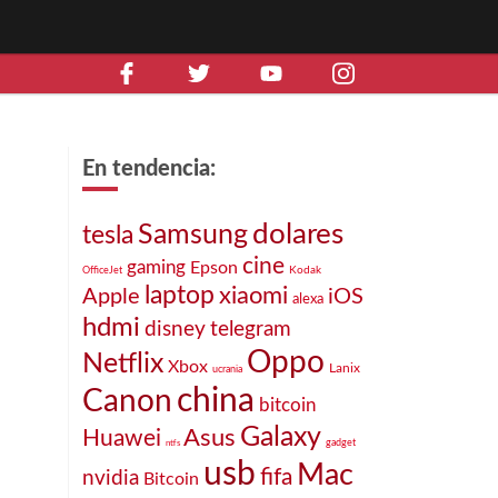
En tendencia:
dolares
Samsung
tesla
cine
gaming
Epson
Kodak
OfficeJet
laptop
xiaomi
Apple
iOS
alexa
hdmi
disney
telegram
Oppo
Netflix
Xbox
Lanix
ucrania
china
Canon
bitcoin
Galaxy
Asus
Huawei
gadget
ntfs
usb
Mac
fifa
nvidia
Bitcoin