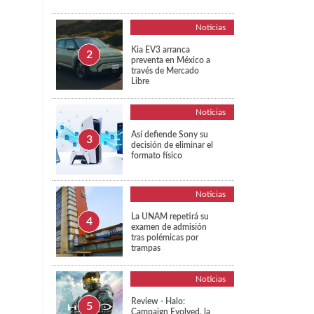
Noticias
Kia EV3 arranca
preventa en México a
través de Mercado
Libre
Noticias
Así defiende Sony su
decisión de eliminar el
formato físico
Noticias
La UNAM repetirá su
examen de admisión
tras polémicas por
trampas
Noticias
Review - Halo:
Campaign Evolved, la