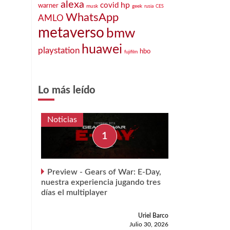
alexa
hp
covid
warner
musk
geek
rusia
CES
WhatsApp
AMLO
metaverso
bmw
huawei
playstation
hbo
fujifilm
Lo más leído
Noticias
Preview - Gears of War: E-Day,
nuestra experiencia jugando tres
días el multiplayer
Uriel Barco
Julio 30, 2026