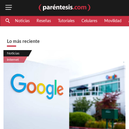
Noticias
Reseñas
Tutoriales
Celulares
Movilidad
Lo más reciente
Noticias
Internet