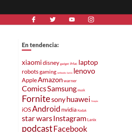
En tendencia:
laptop
xiaomi
disney
iMac
gadget
lenovo
robots
gaming
netbooks
lumix
Amazon
Apple
warner
Comics
Samsung
musk
Fornite
huawei
sony
finepix
Android
iOS
nvidia
Kodak
star wars
Instagram
Lanix
podcast
Facebook