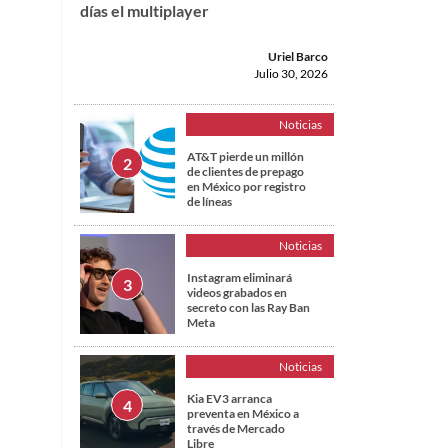
días el multiplayer
Uriel Barco
Julio 30, 2026
Noticias
AT&T pierde un millón
de clientes de prepago
en México por registro
de líneas
Noticias
Instagram eliminará
videos grabados en
secreto con las Ray Ban
Meta
Noticias
Kia EV3 arranca
preventa en México a
través de Mercado
Libre