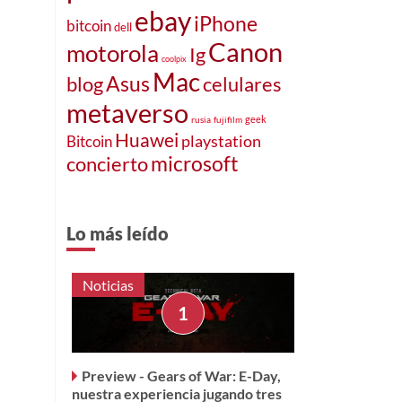
ebay
iPhone
bitcoin
dell
Canon
motorola
Ig
coolpix
Mac
blog
Asus
celulares
metaverso
geek
rusia
fujifilm
Huawei
playstation
Bitcoin
microsoft
concierto
Lo más leído
Noticias
Preview - Gears of War: E-Day,
nuestra experiencia jugando tres