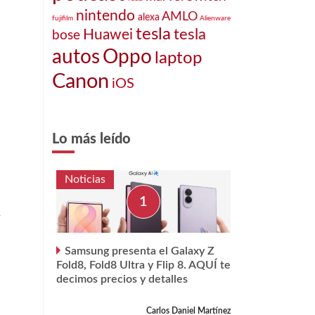
nintendo
AMLO
alexa
fujifilm
Alienware
tesla
tesla
Huawei
bose
Oppo
autos
laptop
Canon
iOS
Lo más leído
Noticias
s
Samsung presenta el Galaxy Z
Fold8, Fold8 Ultra y Flip 8. AQUÍ te
decimos precios y detalles
Carlos Daniel Martínez