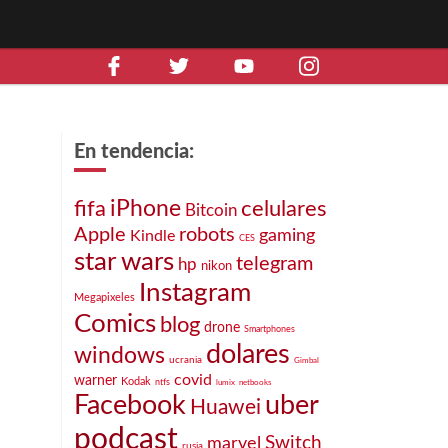
En tendencia:
iPhone
celulares
fifa
Bitcoin
Apple
robots
gaming
Kindle
CES
star wars
telegram
hp
nikon
Instagram
Megapixeles
Comics
blog
drone
Smartphones
dolares
windows
ucrania
Gimbal
covid
warner
Kodak
ntfs
lumix
netbooks
Facebook
uber
Huawei
podcast
marvel
Switch
rusia