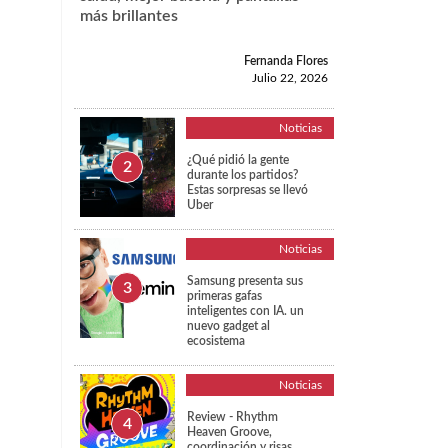
más brillantes
Fernanda Flores
Julio 22, 2026
Noticias
¿Qué pidió la gente
durante los partidos?
h
Estas sorpresas se llevó
Uber
Noticias
Samsung presenta sus
primeras gafas
inteligentes con IA. un
nuevo gadget al
ecosistema
Noticias
Review - Rhythm
Heaven Groove,
coordinación y risas