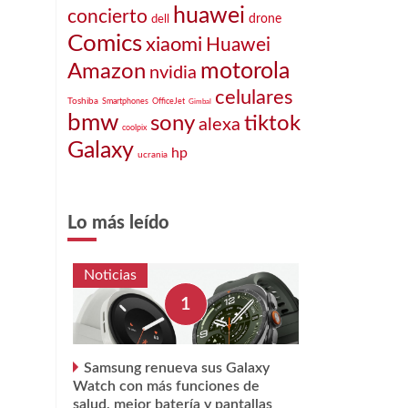
huawei
concierto
drone
dell
Comics
xiaomi
Huawei
motorola
Amazon
nvidia
celulares
Toshiba
Smartphones
OfficeJet
Gimbal
bmw
sony
tiktok
alexa
coolpix
Galaxy
hp
ucrania
Lo más leído
Noticias
Samsung renueva sus Galaxy
Watch con más funciones de
salud, mejor batería y pantallas