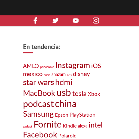
En tendencia:
Instagram
iOS
AMLO
panasonic
mexico
disney
shazam
rusia
ntfs
star wars
hdmi
usb
MacBook
tesla
Xbox
podcast
china
Samsung
PlayStation
Epson
Fornite
intel
Kindle
alexa
gadget
Facebook
Polaroid