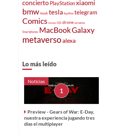
xiaomi
concierto
PlayStation
bmw
tesla
telegram
musk
fujifilm
Comics
drone
ucrania
CES
Gimbal
MacBook
Galaxy
Smartphones
metaverso
alexa
Lo más leído
Noticias
Preview - Gears of War: E-Day,
nuestra experiencia jugando tres
días el multiplayer