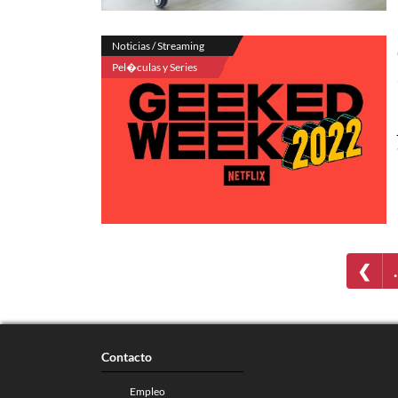
Noticias / Streaming
Pel�culas y Series
❮
Contacto
Empleo