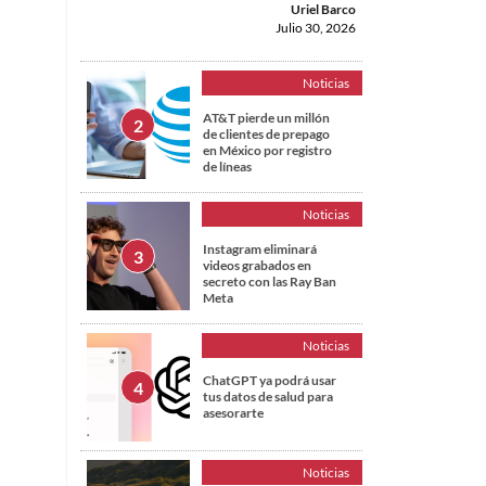
Uriel Barco
Julio 30, 2026
Noticias
AT&T pierde un millón
de clientes de prepago
en México por registro
de líneas
Noticias
Instagram eliminará
videos grabados en
secreto con las Ray Ban
Meta
Noticias
ChatGPT ya podrá usar
tus datos de salud para
asesorarte
Noticias