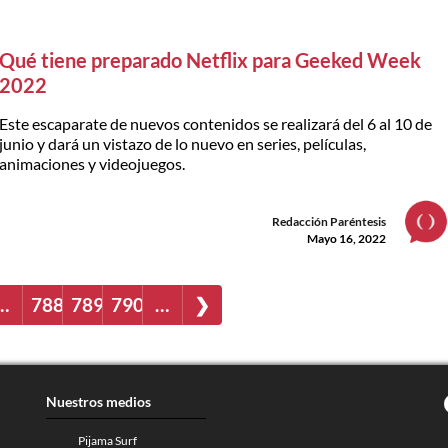
Qué tiene preparado Netflix para Geeked Week
2022
Este escaparate de nuevos contenidos se realizará del 6 al 10 de
junio y dará un vistazo de lo nuevo en series, películas,
animaciones y videojuegos.
Redacción Paréntesis
Mayo 16, 2022
…
788
789
790
…
❯
Nuestros medios
Pijama Surf