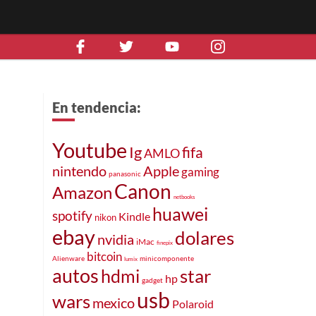
En tendencia:
Youtube
Ig
fifa
AMLO
nintendo
Apple
gaming
panasonic
Canon
Amazon
netbooks
huawei
spotify
Kindle
nikon
ebay
dolares
nvidia
iMac
finepix
bitcoin
Alienware
minicomponente
lumix
autos
star
hdmi
hp
gadget
usb
wars
mexico
Polaroid