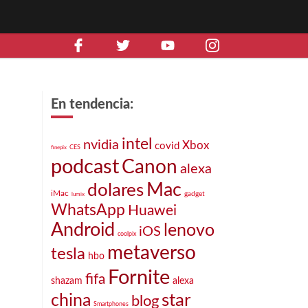
En tendencia:
intel
nvidia
Xbox
covid
CES
finepix
podcast
Canon
alexa
Mac
dolares
iMac
gadget
lumix
WhatsApp
Huawei
Android
lenovo
iOS
coolpix
metaverso
tesla
hbo
Fornite
fifa
shazam
alexa
star
china
blog
Smartphones