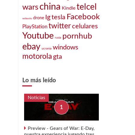
china
telcel
wars
Kindle
Facebook
Ig
tesla
drone
netbooks
twitter
celulares
PlayStation
Youtube
pornhub
rusia
ebay
windows
ucrania
motorola
gta
Lo más leído
Noticias
Preview - Gears of War: E-Day,
nuestra experiencia jugando tres